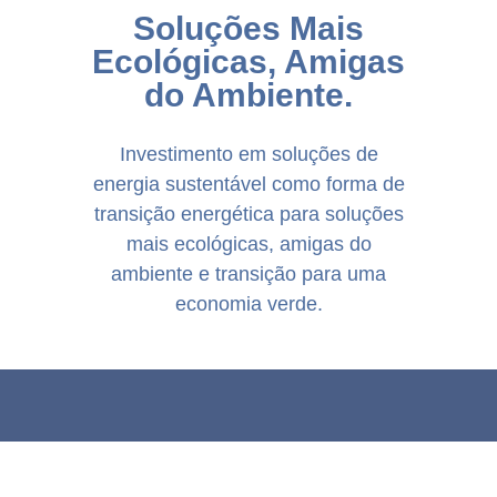
Não é Cliente BNUdireto? Venha falar
Soluções Mais
connosco para aderir
Ecológicas, Amigas
do Ambiente.
Investimento em soluções de
energia sustentável como forma de
transição energética para soluções
mais ecológicas, amigas do
ambiente e transição para uma
economia verde.